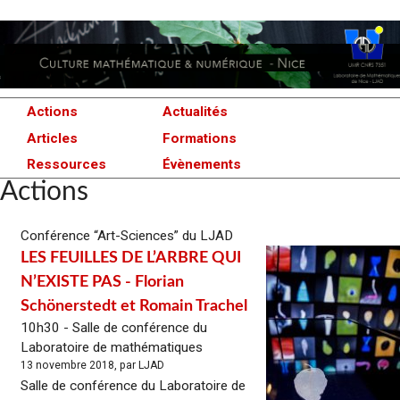
Actions
Actualités
Articles
Formations
Ressources
Évènements
Actions
Conférence “Art-Sciences” du LJAD
LES FEUILLES DE L’ARBRE QUI
N’EXISTE PAS - Florian
Schönerstedt et Romain Trachel
10h30 - Salle de conférence du
Laboratoire de mathématiques
13 novembre 2018, par LJAD
Salle de conférence du Laboratoire de