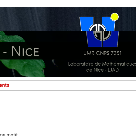
ents
ême motif