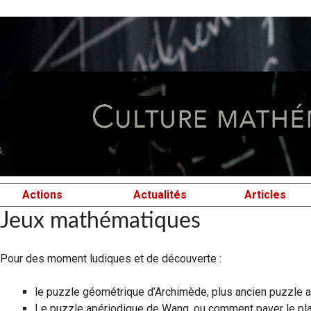
Actions
Actualités
Articles
Jeux mathématiques
Pour des moment ludiques et de découverte :
le puzzle géométrique d’Archimède, plus ancien puzzle
Le puzzle apériodique de Wang, ou comment paver le plan 