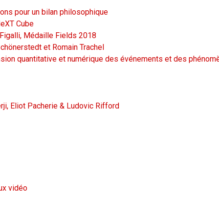
ions pour un bilan philosophique
 NeXT Cube
igalli, Médaille Fields 2018
chönerstedt et Romain Trachel
mension quantitative et numérique des événements et des phéno
i, Eliot Pacherie & Ludovic Rifford
ux vidéo