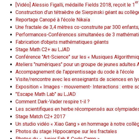
er
[Vidéo] Alessio Figalli, médaille Fields 2018, reçoit le 1
Construction d’un tétraèdre de Sierpinski géant au coll
Reportage Canopé à l’école Nikaïa
Une fractale de 3,4 mètres co-construite par 300 enfants
Performances-Conférences simultanées de 3 mathémat
Fabrication d’objets mathématiques géants
Stage Math C2+ au LJAD
Conférence "Art-Science" sur les « Musiques Algorithmi
Ateliers "numériques" pour un groupe de jeunes adultes
Accompagnement de l’apprentissage du code à l’école
Visite/rencontre avec les enseignants de sciences en l
Exposition « Images - mouvement- Interactions : entre sc
"Escape Math Lab" au LJAD
Comment Dark-Vader respire t-il ?
Les scientifiques en herbe récompensés aux olympiade
Stage Match C2+ 2017
Un studio vidéo « Xiao Gang » en hommage à notre collèg
Photos du stage Hippocampe sur les fractales
Photos du « Junior Fab & Code Camp »