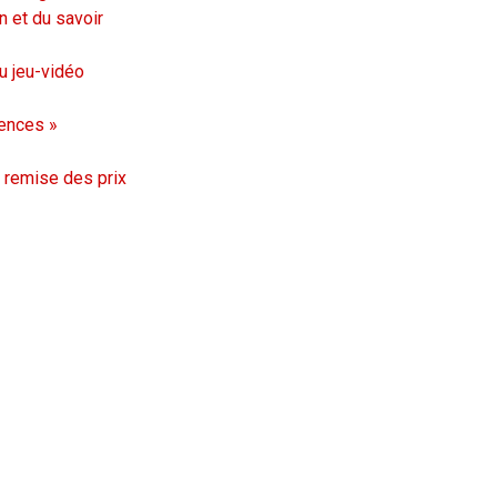
n et du savoir
u jeu-vidéo
ences »
remise des prix