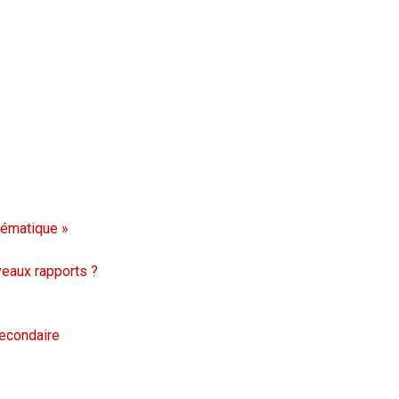
hématique »
veaux rapports ?
econdaire