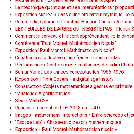
Mathemarium - Expérimenter les mathématiques
La mécanique quantique et ses interprétations : proposit
Exposition sur les 30 ans d’une ordinateur mythique : le
Remise du diplôme de Docteur Honoris Causa à Alessio F
LES FEUILLES DE L’ARBRE QUI N’EXISTE PAS - Florian S
Comment le cerveau et l’esprit appréhendent-ils la di
Conférence "Paul Montel. Mathématicien Niçois"
Exposition "Paul Montel. Mathématicien Niçois"
Construction collective d’une fractale monumentale
Performances-Conférences simultanées de Indira Chatterj
Bernar Venet. Les années conceptuelles 1966-1976
[Exposition ] Time Covers - a digital age history
Construction d’objets mathématiques géants en primaire
"Musiques Algorithmiques"
Stage Math C2+
Réunion organisation FDS 2018 du LJAD
Images - mouvement- Interactions / Entre sciences et je
"Escape Lab" / Chasse aux trésors mathématiques
Exposition « Paul Montel. Mathématicien niçois »