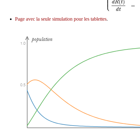
⎪
⎪
⎪
⎩
⎪
(
)
d
R
t
=
d
t
Page avec la seule simulation pour les tablettes
.