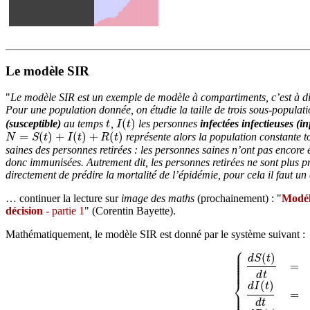
Le modèle SIR
"
Le modèle SIR est un exemple de
modèle à compartiments
, c’est à 
Pour une population donnée, on étudie la taille de trois sous-popula
(
)
(
susceptible
)
au temps
,
les personnes
infectées infectieuses (
in
t
I
(
t
)
t
I
t
=
(
)
+
(
)
+
(
)
représente alors la population constante to
N
=
S
(
t
)
+
I
(
t
)
+
R
(
t
)
N
S
t
I
t
R
t
saines
des personnes
retirées
: les personnes saines n’ont pas encore ét
donc immunisées. Autrement dit, les personnes retirées ne sont plus 
directement de prédire la mortalité
de l’épidémie, pour cela il faut un
… continuer la lecture sur
image des maths
(prochainement) : "
Modél
décision
- partie 1
" (Corentin Bayette).
Mathématiquement, le modèle SIR est donné par le système suivant :
⎧
⎪
⎪
(
)
⎪
d
S
t
⎪
⎪
=
⎪
⎪
d
t
⎨
(
)
d
I
t
⎪
{
d
S
(
t
)
d
t
=
−
β
S
(
t
)
I
(
=
⎪
⎪
d
t