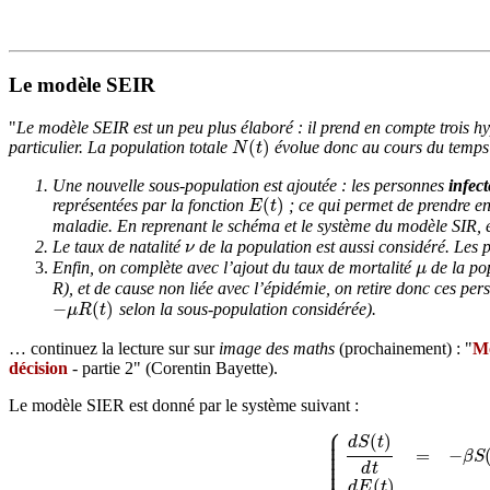
Le modèle SEIR
"
Le modèle SEIR est un peu plus élaboré : il prend en compte trois h
(
)
particulier. La population totale
évolue donc au cours du temp
N
(
t
)
N
t
Une nouvelle sous-population est ajoutée : les personnes
infect
(
)
représentées par la fonction
; ce qui permet de prendre e
E
(
t
)
E
t
maladie. En reprenant le schéma et le système du modèle SIR, 
Le
taux de natalité
de la population est aussi considéré. Les 
ν
ν
Enfin, on complète avec l’ajout du
taux de mortalité
de la po
μ
μ
R), et de cause non liée avec l’épidémie, on retire donc ces pe
−
(
)
selon la sous-population considérée).
−
μ
R
(
t
)
μ
R
t
… continuez la lecture sur sur
image des maths
(prochainement) : "
Mo
décision
- partie 2" (Corentin Bayette).
Le modèle SIER est donné par le système suivant :
⎧
⎪
⎪
(
)
⎪
d
S
t
⎪
⎪
=
−
⎪
β
S
⎪
⎪
d
t
⎪
(
)
d
E
t